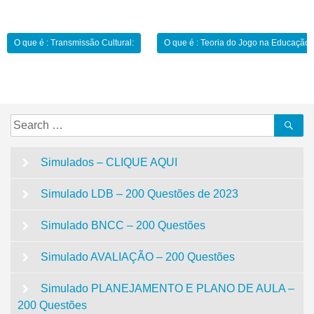
Navegação
O que é : Transmissão Cultural:
O que é : Teoria do Jogo na Educação:
de
Post
Search
Se
for:
Simulados – CLIQUE AQUI
Simulado LDB – 200 Questões de 2023
Simulado BNCC – 200 Questões
Simulado AVALIAÇÃO – 200 Questões
Simulado PLANEJAMENTO E PLANO DE AULA –
200 Questões