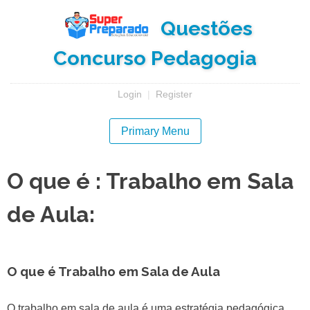
Skip
Questões
to
content
Concurso Pedagogia
Login
|
Register
Primary Menu
O que é : Trabalho em Sala
de Aula:
O que é Trabalho em Sala de Aula
O trabalho em sala de aula é uma estratégia pedagógica