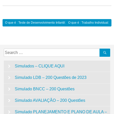
Navegação
O que é : Teste de Desenvolvimento Infantil:
O que é : Trabalho Individual:
de
Post
Search
Se
for:
Simulados – CLIQUE AQUI
Simulado LDB – 200 Questões de 2023
Simulado BNCC – 200 Questões
Simulado AVALIAÇÃO – 200 Questões
Simulado PLANEJAMENTO E PLANO DE AULA –