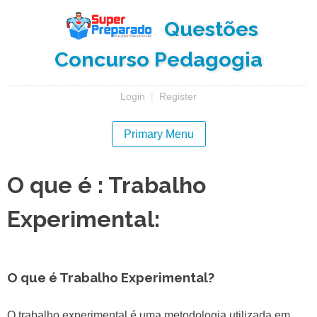
Skip
Questões
to
content
Concurso Pedagogia
Login
|
Register
Primary Menu
O que é : Trabalho
Experimental:
O que é Trabalho Experimental?
O trabalho experimental é uma metodologia utilizada em