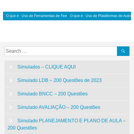
Navegação
O que é : Uso de Ferramentas de Feedback Online:
O que é : Uso de Plataformas de Auto
de
Post
Search
Se
for:
Simulados – CLIQUE AQUI
Simulado LDB – 200 Questões de 2023
Simulado BNCC – 200 Questões
Simulado AVALIAÇÃO – 200 Questões
Simulado PLANEJAMENTO E PLANO DE AULA –
200 Questões