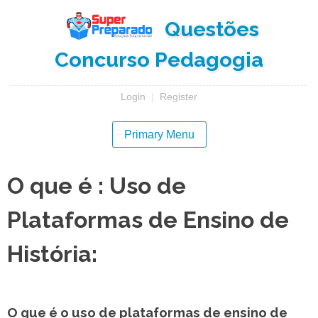
Skip
Questões
to
content
Concurso Pedagogia
Login
|
Register
Primary Menu
O que é : Uso de
Plataformas de Ensino de
História:
O que é o uso de plataformas de ensino de