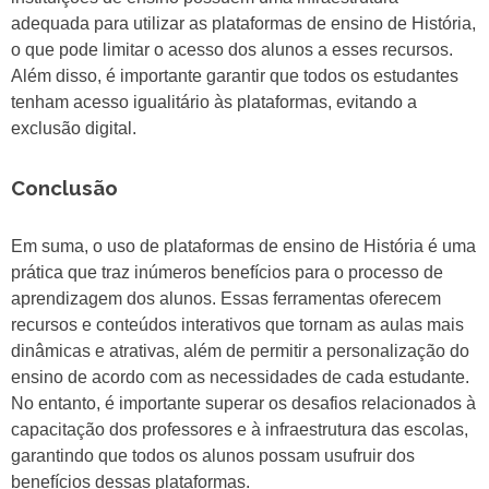
adequada para utilizar as plataformas de ensino de História,
o que pode limitar o acesso dos alunos a esses recursos.
Além disso, é importante garantir que todos os estudantes
tenham acesso igualitário às plataformas, evitando a
exclusão digital.
Conclusão
Em suma, o uso de plataformas de ensino de História é uma
prática que traz inúmeros benefícios para o processo de
aprendizagem dos alunos. Essas ferramentas oferecem
recursos e conteúdos interativos que tornam as aulas mais
dinâmicas e atrativas, além de permitir a personalização do
ensino de acordo com as necessidades de cada estudante.
No entanto, é importante superar os desafios relacionados à
capacitação dos professores e à infraestrutura das escolas,
garantindo que todos os alunos possam usufruir dos
benefícios dessas plataformas.