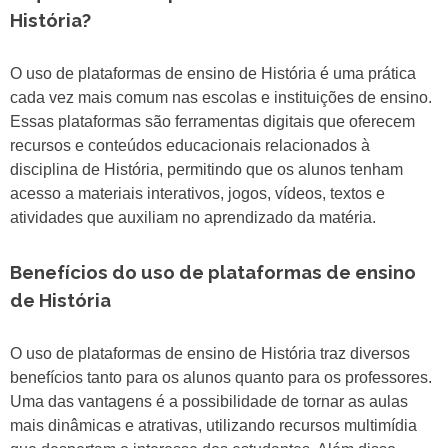
História?
O uso de plataformas de ensino de História é uma prática
cada vez mais comum nas escolas e instituições de ensino.
Essas plataformas são ferramentas digitais que oferecem
recursos e conteúdos educacionais relacionados à
disciplina de História, permitindo que os alunos tenham
acesso a materiais interativos, jogos, vídeos, textos e
atividades que auxiliam no aprendizado da matéria.
Benefícios do uso de plataformas de ensino
de História
O uso de plataformas de ensino de História traz diversos
benefícios tanto para os alunos quanto para os professores.
Uma das vantagens é a possibilidade de tornar as aulas
mais dinâmicas e atrativas, utilizando recursos multimídia