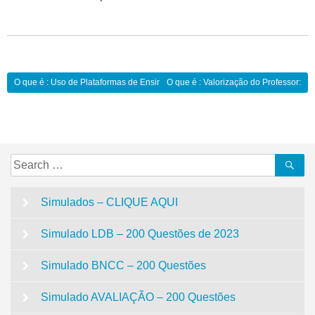
Navegação
O que é : Uso de Plataformas de Ensino de Ciências:
O que é : Valorização do Professor:
de
Post
Search
Se
for:
Simulados – CLIQUE AQUI
Simulado LDB – 200 Questões de 2023
Simulado BNCC – 200 Questões
Simulado AVALIAÇÃO – 200 Questões