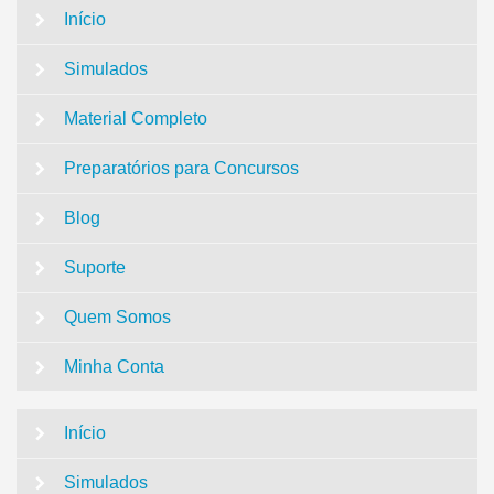
Início
Simulados
Material Completo
Preparatórios para Concursos
Blog
Suporte
Quem Somos
Minha Conta
Início
Simulados