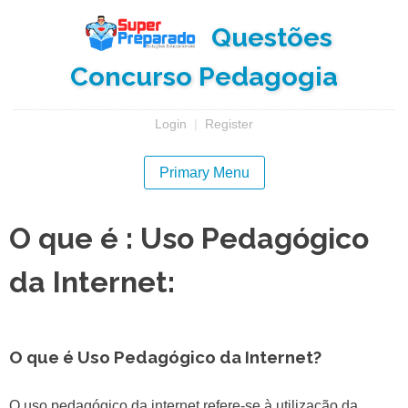
Skip
Questões
to
content
Concurso Pedagogia
Login
|
Register
Primary Menu
O que é : Uso Pedagógico
da Internet:
O que é Uso Pedagógico da Internet?
O uso pedagógico da internet refere-se à utilização da