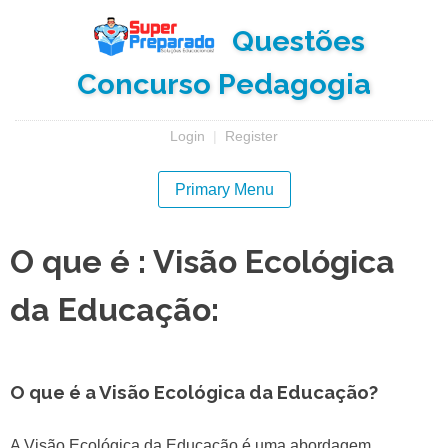
Skip
Questões
to
content
Concurso Pedagogia
Login
|
Register
Primary Menu
O que é : Visão Ecológica
da Educação:
O que é a Visão Ecológica da Educação?
A Visão Ecológica da Educação é uma abordagem