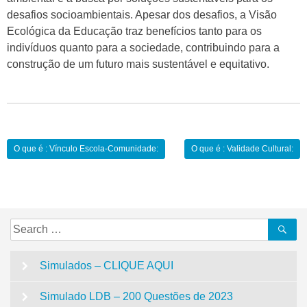
desafios socioambientais. Apesar dos desafios, a Visão
Ecológica da Educação traz benefícios tanto para os
indivíduos quanto para a sociedade, contribuindo para a
construção de um futuro mais sustentável e equitativo.
Navegação
O que é : Vínculo Escola-Comunidade:
O que é : Validade Cultural:
de
Post
Search
Se
for:
Simulados – CLIQUE AQUI
Simulado LDB – 200 Questões de 2023