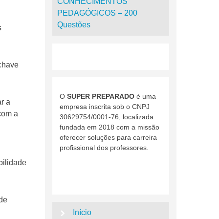
CONHECIMENTOS
PEDAGÓGICOS – 200
Questões
s
-chave
O
SUPER PREPARADO
é uma
r a
empresa inscrita sob o CNPJ
 com a
30629754/0001-76, localizada
fundada em 2018 com a missão
oferecer soluções para carreira
profissional dos professores.
bilidade
 de
Início