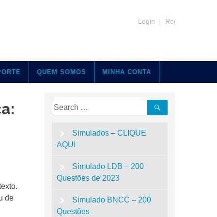
Login
|
Register
PORTE
QUEM SOMOS
MINHA CONTA
a:
Search
Search
for:
Simulados – CLIQUE
AQUI
Simulado LDB – 200
Questões de 2023
exto.
u de
Simulado BNCC – 200
Questões