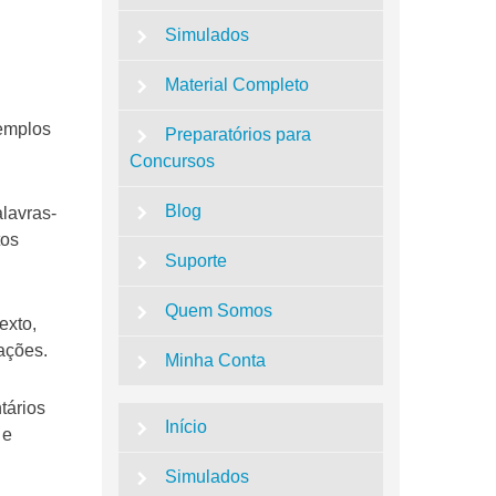
Simulados
Material Completo
emplos
Preparatórios para
Concursos
Blog
alavras-
tos
Suporte
Quem Somos
exto,
ações.
Minha Conta
tários
Início
 e
Simulados