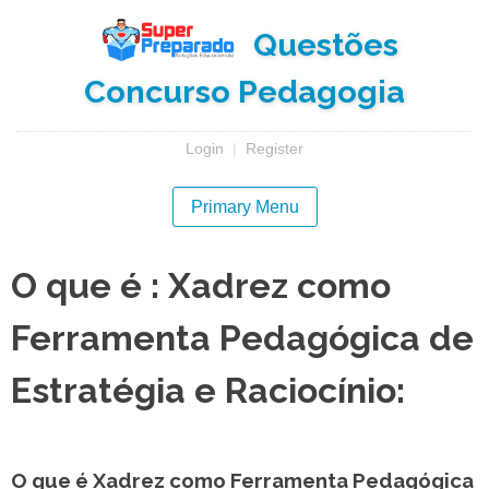
Skip
Questões
to
content
Concurso Pedagogia
Login
|
Register
Primary Menu
O que é : Xadrez como
Ferramenta Pedagógica de
Estratégia e Raciocínio:
O que é Xadrez como Ferramenta Pedagógica