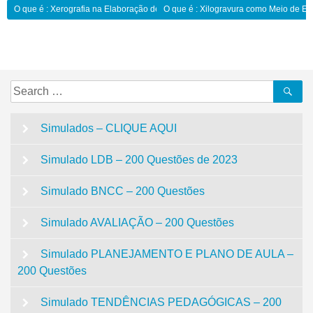
Navegação
O que é : Xerografia na Elaboração de Atividades Avaliativas:
O que é : Xilogravura como Meio de Ex
de
Post
Search
Se
for:
Simulados – CLIQUE AQUI
Simulado LDB – 200 Questões de 2023
Simulado BNCC – 200 Questões
Simulado AVALIAÇÃO – 200 Questões
Simulado PLANEJAMENTO E PLANO DE AULA –
200 Questões
Simulado TENDÊNCIAS PEDAGÓGICAS – 200