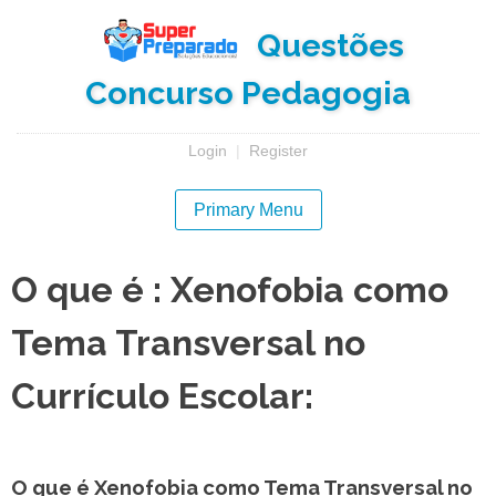
Skip
Questões
to
content
Concurso Pedagogia
Login
|
Register
Primary Menu
O que é : Xenofobia como
Tema Transversal no
Currículo Escolar:
O que é Xenofobia como Tema Transversal no