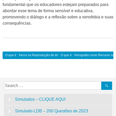
fundamental que os educadores estejam preparados para
abordar esse tema de forma sensível e educativa,
promovendo o diálogo e a reflexão sobre a xenofobia e suas
consequências.
Navegação
O que é : Xerox na Reprodução de Imagens Didáticas:
O que é : Xerografia como Recurso na 
de
Post
Search
Se
for:
Simulados – CLIQUE AQUI
Simulado LDB – 200 Questões de 2023