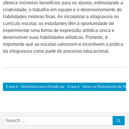
oferece inúmeros benefícios para os alunos, estimulando a
criatividade, o trabalho em equipe e o desenvolvimento de
habilidades motoras finas. Ao incorporar a xilogravura no
currículo escolar, os estudantes têm a oportunidade de
experimentar uma forma de expressão artística única e
desenvolver suas habilidades artísticas. Portanto, é
importante que as escolas valorizem e incentivem a prática
da xilogravura como parte do processo educacional.
Navegação
O que é : Xenofobia como Desafio para a Educação Inclusiva:
O que é : Xerox na Reprodução de Text
de
Post
Search
Se
for: