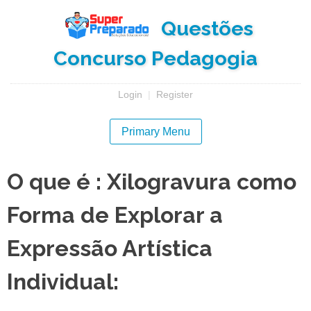
Skip
Questões
to
content
Concurso Pedagogia
Login
|
Register
Primary Menu
O que é : Xilogravura como
Forma de Explorar a
Expressão Artística
Individual: