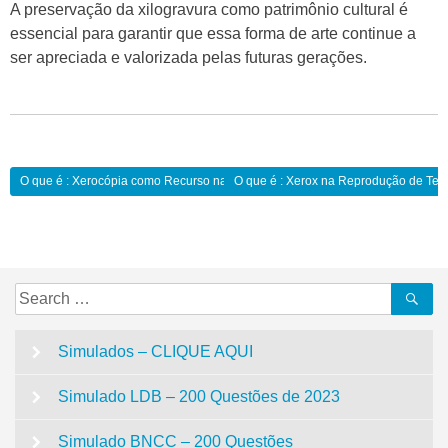
A preservação da xilogravura como patrimônio cultural é
essencial para garantir que essa forma de arte continue a
ser apreciada e valorizada pelas futuras gerações.
Navegação
O que é : Xerocópia como Recurso na Elaboração de Atividades Avaliativas:
O que é : Xerox na Reprodução de Text
de
Post
Search
Se
for:
Simulados – CLIQUE AQUI
Simulado LDB – 200 Questões de 2023
Simulado BNCC – 200 Questões