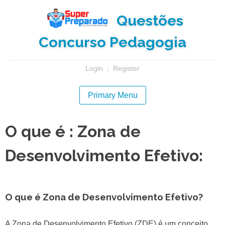
Skip
Questões
to
content
Concurso Pedagogia
Login
|
Register
Primary Menu
O que é : Zona de
Desenvolvimento Efetivo:
O que é Zona de Desenvolvimento Efetivo?
A Zona de Desenvolvimento Efetivo (ZDE) é um conceito