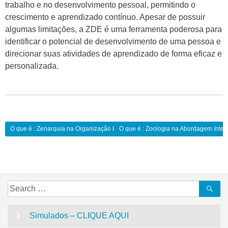
trabalho e no desenvolvimento pessoal, permitindo o
crescimento e aprendizado contínuo. Apesar de possuir
algumas limitações, a ZDE é uma ferramenta poderosa para
identificar o potencial de desenvolvimento de uma pessoa e
direcionar suas atividades de aprendizado de forma eficaz e
personalizada.
Navegação
O que é : Zenarquia na Organização Escolar:
O que é : Zoologia na Abordagem Interd
de
Post
Search
Se
for:
Simulados – CLIQUE AQUI