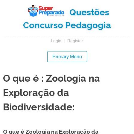
Skip
Questões
to
content
Concurso Pedagogia
Login
|
Register
Primary Menu
O que é : Zoologia na
Exploração da
Biodiversidade:
O que é Zoologia na Exploração da