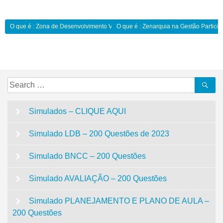
Navegação
O que é : Zona de Desenvolvimento Vital:
O que é : Zenarquia na Gestão Participa
de
Post
Search
Se
for:
Simulados – CLIQUE AQUI
Simulado LDB – 200 Questões de 2023
Simulado BNCC – 200 Questões
Simulado AVALIAÇÃO – 200 Questões
Simulado PLANEJAMENTO E PLANO DE AULA –
200 Questões