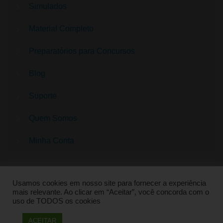
Simulados
Material Completo
Preparatórios para Concursos
Blog
Suporte
Quem Somos
Minha Conta
Usamos cookies em nosso site para fornecer a experiência
mais relevante. Ao clicar em “Aceitar”, você concorda com o
uso de TODOS os cookies
QUESTÕES CONCURSO PEDAGOGIA | SUPER
ACEITAR