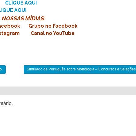
 –
CLIQUE AQUI
LIQUE AQUI
NOSSAS MÍDIAS:
Facebook
Grupo no Facebook
Instagram
Canal no YouTube
o.
Simulado de Português sobre Morfologia – Concursos e Seleções 
tário.