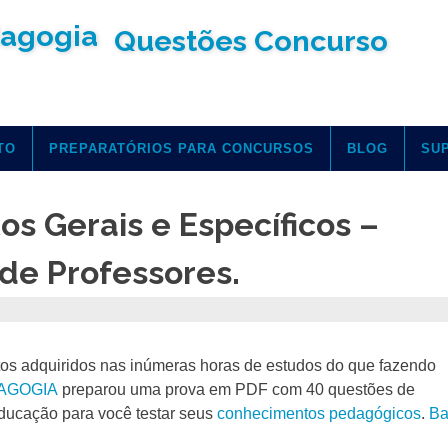
Questões Concurso
TO
PREPARATÓRIOS PARA CONCURSOS
BLOG
SU
s Gerais e Específicos –
de Professores.
tos adquiridos nas inúmeras horas de estudos do que fazendo
AGOGIA
preparou uma prova em PDF com 40 questões de
Educação para você testar seus
conhecimentos pedagógicos
.
Ba