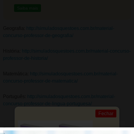
Saiba mais
Geografia:
http://simuladosquestoes.com.br/material-
concurso-professor-de-geografia/
História:
http://simuladosquestoes.com.br/material-concurso-
professor-de-historia/
Matemática:
http://simuladosquestoes.com.br/material-
concurso-professor-de-matematica/
Português:
http://simuladosquestoes.com.br/material-
concurso-professor-de-lingua-portuguesa/
Fechar
Posted in
Concurso Professor - Materiais para baixar
,