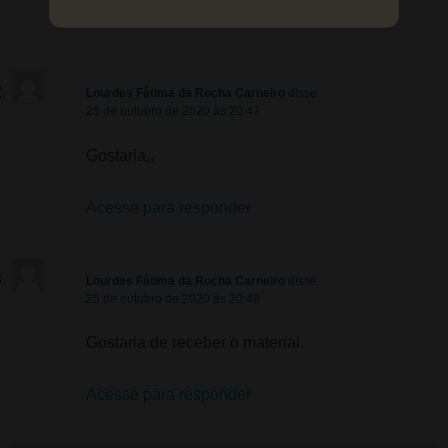
Acesse para responder
Lourdes Fátima da Rocha Carneiro
disse:
25 de outubro de 2020 às 20:47
Gostaria,.
Acesse para responder
Lourdes Fátima da Rocha Carneiro
disse:
25 de outubro de 2020 às 20:48
Gostaria de receber o material.
Acesse para responder