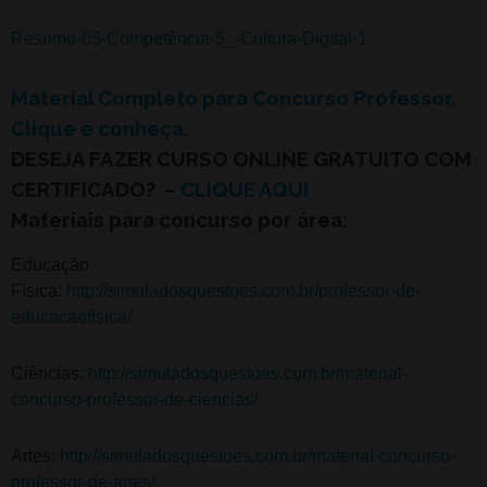
Resumo-05-Competência-5_-Cultura-Digital-1
Material Completo para Concurso Professor.
Clique e conheça.
DESEJA FAZER CURSO ONLINE GRATUITO
COM
CERTIFICADO?
–
CLIQUE AQUI
Materiais para concurso por área:
Educação
Física:
http://simuladosquestoes.com.br/professor-de-
educacaofisica/
Ciências:
http://simuladosquestoes.com.br/material-
concurso-professor-de-ciencias/
Artes:
http://simuladosquestoes.com.br/material-concurso-
professor-de-artes/