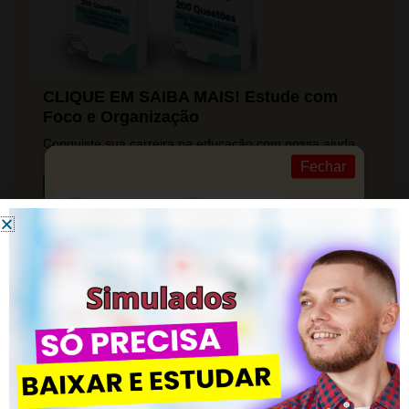
CLIQUE EM SAIBA MAIS! Estude com
Foco e Organização
Conquiste sua carreira na educação com nossa ajuda.
Fechar
Saiba mais
Material Preparatório de Filosofia –
CLIQUE AQUI
Posted in
Conhecimentos Pedagógicos
Avaliação Escolar | Questões Concurso Pedagogia
História da Educação (Ano 2022) | Qu