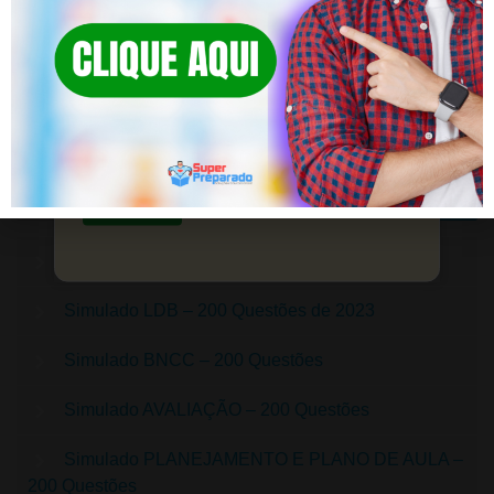
DEIXE UM COMENTÁRIO
Clique em SAIBA MAIS! Diversos
Você precisa fazer o
login
para publicar um comentário.
Simulados!
Prepare-se para o sucesso em concursos e
seleções de pedagogia.
Saiba mais
Simulados – CLIQUE AQUI
Simulado LDB – 200 Questões de 2023
Simulado BNCC – 200 Questões
Simulado AVALIAÇÃO – 200 Questões
Simulado PLANEJAMENTO E PLANO DE AULA –
200 Questões