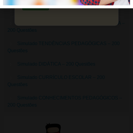
Saiba mais
Simulado AVALIAÇÃO – 200 Questões
Simulado PLANEJAMENTO E PLANO DE AULA –
200 Questões
Simulado TENDÊNCIAS PEDAGÓGICAS – 200
Questões
Simulado DIDÁTICA – 200 Questões
Simulado CURRÍCULO ESCOLAR – 200
Questões
Simulado CONHECIMENTOS PEDAGÓGICOS –
200 Questões