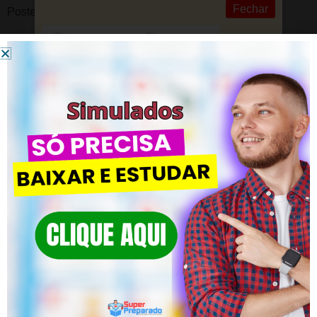
Fechar
Posted in
Conhecimentos Pedagógicos
Simulado de Geografia sobre Cartografia – Concursos e Seleções de Professo
LDB ATUALIZADA – Simulado para Conc
DEIXE UM COMENTÁRIO
Você precisa fazer o
login
para publicar um comentário.
Simulados – CLIQUE AQUI
ACESSE! Simulados de Qualidade
para CONCURSOS!
Simulado LDB – 200 Questões de 2023
Garanta um futuro brilhante com nossa
preparação pedagógica.
Simulado BNCC – 200 Questões