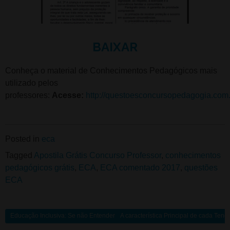
BAIXAR
Conheça o material de Conhecimentos Pedagógicos mais
utilizado pelos
professores:
Acesse:
http://questoesconcursopedagogia.com
Posted in
eca
Tagged
Apostila Grátis Concurso Professor
,
conhecimentos
pedagógicos grátis
,
ECA
,
ECA comentado 2017
,
questões
ECA
Educação Inclusiva: Se não Entender, vai Errar as Questões no Concurso
A característica Principal de cada Ten