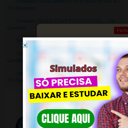
Simulado PLANEJAMENTO E PLANO DE AULA –
200 Questões
Simulado TENDÊNCIAS PEDAGÓGICAS – 200
Questões
Fech
Simulado DIDÁTICA – 200 Questões
Simulado CURRÍCULO ESCOLAR – 200
Questões
Simulado CONHECIMENTOS PEDAGÓGICOS –
200 Questões