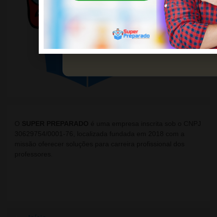
Simulados Completos
Domine o conhecimento pedagógico e
conquiste seus objetivos.
Saiba mais
O
SUPER PREPARADO
é uma empresa inscrita sob o CNPJ
30629754/0001-76, localizada fundada em 2018 com a
missão oferecer soluções para carreira profissional dos
professores.