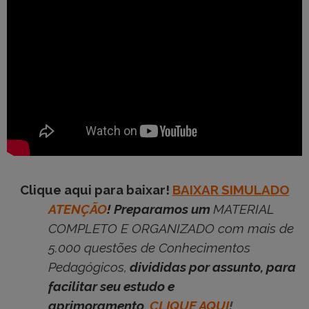
Clique aqui para baixar!
BAIXAR SIMULADO
ATENÇÃO
! Preparamos um
MATERIAL
COMPLETO E ORGANIZADO com mais de
5.000 questões de Conhecimentos
Pedagógicos,
divididas por assunto, para
facilitar seu estudo e
aprimoramento.
CLIQUE AQUI
!