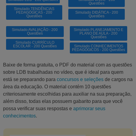
Questões
Simulado TENDÊNCIAS
PEDAGÓGICAS - 200
Simulado DIDÁTICA - 200
Questões
Questões
Simulado AVALIAÇÃO - 200
Simulado PLANEJAMENTO E
Questões
PLANO DE AULA - 200
Questões
Simulado CURRÍCULO
ESCOLAR - 200 Questões
Simulado CONHECIMENTOS
PEDAGÓGICOS - 200 Questões
Baixe de forma gratuita, o PDF do material com as questões
sobre LDB trabalhadas no vídeo
, que é ideal para quem
está se preparando para
concursos e seleções
de cargos na
área da educação. O material contém 10 questões
criteriosamente escolhidas para auxiliar na sua preparação,
além disso, todas elas possuem gabarito para que você
possa verificar suas respostas e
aprimorar seus
conhecimentos
.