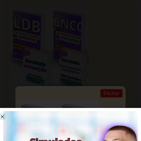
Fechar
ACESSE! Simulados de Qualidade para
CONCURSOS!
Garanta um futuro brilhante com nossa preparação
pedagógica.