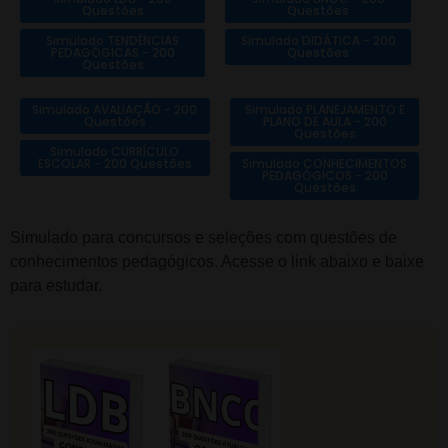
Questões
Questões
Simulado TENDÊNCIAS
Simulado DIDÁTICA - 200
PEDAGÓGICAS - 200
Questões
Questões
Simulado AVALIAÇÃO - 200
Simulado PLANEJAMENTO E
Questões
PLANO DE AULA - 200
Questões
Simulado CURRÍCULO
ESCOLAR - 200 Questões
Simulado CONHECIMENTOS
PEDAGÓGICOS - 200
Questões
Simulado para concursos e seleções com questões de
conhecimentos pedagógicos. Acesse o link abaixo e baixe
para estudar.