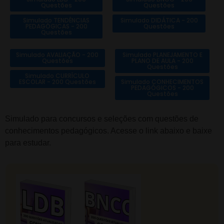
Questões
Questões
Simulado TENDÊNCIAS
Simulado DIDÁTICA - 200
PEDAGÓGICAS - 200
Questões
Questões
Simulado AVALIAÇÃO - 200
Simulado PLANEJAMENTO E
Questões
PLANO DE AULA - 200
Questões
Simulado CURRÍCULO
ESCOLAR - 200 Questões
Simulado CONHECIMENTOS
PEDAGÓGICOS - 200
Questões
Simulado para concursos e seleções com questões de
conhecimentos pedagógicos. Acesse o link abaixo e baixe
para estudar.