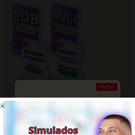
Fechar
CLIQUE EM SAIBA MAIS! Estude com
Foco e Organização
Conquiste sua carreira na educação com nossa ajuda.
Saiba mais