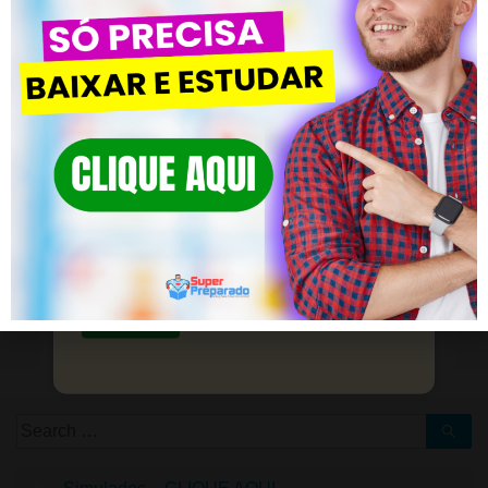
Material Preparatório de Filosofia –
CLIQUE AQUI
Posted in
Conhecimentos Pedagógicos
CLIQUE EM SAIBA MAIS! Vem com
#40 Questões de Provas | Questões Concurso Pedagogia
#42 Questões de Provas | Questões C
a Gente!
Material de apoio para estudantes que buscam
sucesso na área pedagógica.
DEIXE UM COMENTÁRIO
Você precisa fazer o
login
para publicar um comentário.
Saiba mais