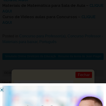
Materiais de Matemática para Sala de Aula –
CLIQUE
AQUI
Curso de Videos aulas para Concursos –
CLIQUE
AQUI
Posted in
Concurso para Professor(a)
,
Concurso Professor -
Materiais para baixar
,
Português
Simulado Online Diretrizes da Educação Infantil
Resumo da teoria de Jean Piaget
DEIXE UM COMENTÁRIO
Fechar
Você precisa fazer o
login
para publicar um comentário.