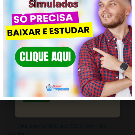
Simulados – CLIQUE AQUI
Simulado LDB – 200 Questões de 2023
Simulado BNCC – 200 Questões
Simulado AVALIAÇÃO – 200 Questões
ACESSE! Simulados de Qualidade
para CONCURSOS!
Simulado PLANEJAMENTO E PLANO DE AULA –
200 Questões
Garanta um futuro brilhante com nossa
preparação pedagógica.
Simulado TENDÊNCIAS PEDAGÓGICAS – 200
Saiba mais
Questões
Simulado DIDÁTICA – 200 Questões
Simulado CURRÍCULO ESCOLAR – 200
Questões