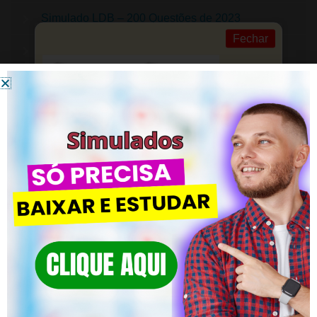
Simulado LDB – 200 Questões de 2023
Fechar
Simulado BNCC – 200 Questões
Simulado AVALIAÇÃO – 200 Questões
Simulado PLANEJAMENTO E PLANO DE AULA –
200 Questões
Simulado TENDÊNCIAS PEDAGÓGICAS – 200
Questões
Simulado DIDÁTICA – 200 Questões
Simulado CURRÍCULO ESCOLAR – 200
Questões
Clique em SAIBA MAIS! Domine os
Simulado CONHECIMENTOS PEDAGÓGICOS –
Concursos
200 Questões