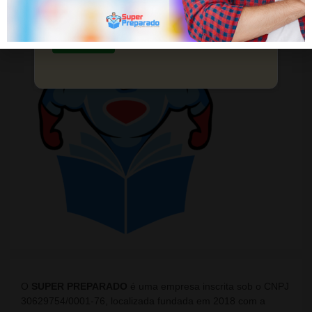
Preparação completa com milhares de
questões e simulados por assunto.
Saiba mais
O
SUPER PREPARADO
é uma empresa inscrita sob o CNPJ
30629754/0001-76, localizada fundada em 2018 com a