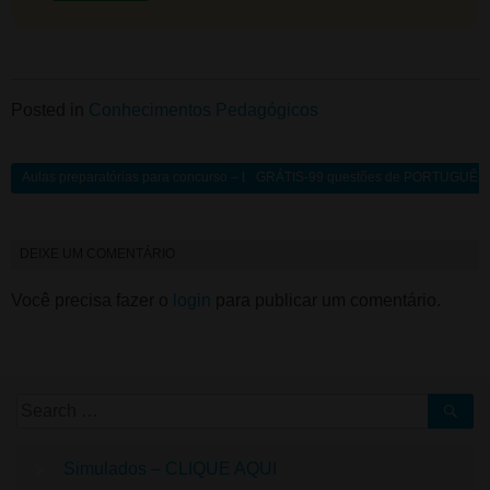
Posted in
Conhecimentos Pedagógicos
Aulas preparatórias para concurso – LDB Parte 02
GRÁTIS-99 questões de PORTUGUÊS p
DEIXE UM COMENTÁRIO
Você precisa fazer o
login
para publicar um comentário.
Simulados – CLIQUE AQUI