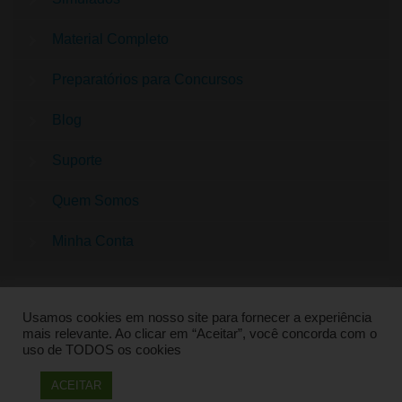
Material Completo
Preparatórios para Concursos
Blog
Suporte
Quem Somos
Minha Conta
Usamos cookies em nosso site para fornecer a experiência
mais relevante. Ao clicar em “Aceitar”, você concorda com o
uso de TODOS os cookies
QUESTÕES CONCURSO PEDAGOGIA | SUPER
ACEITAR
PREPARADO