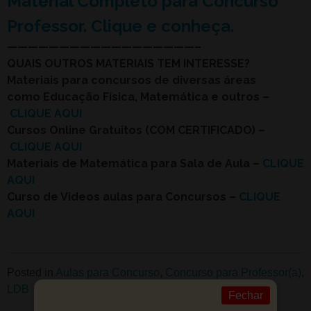
Material Completo para Concurso
Professor. Clique e conheça.
——————————————————–
QUAIS OUTROS MATERIAIS TEM INTERESSE?
Materiais para concursos de diversas áreas
como Educação Física, Matemática e outros –
CLIQUE AQUI
Cursos Online Gratuitos (COM CERTIFICADO) –
CLIQUE AQUI
Materiais de Matemática para Sala de Aula –
CLIQUE
AQUI
Curso de Videos aulas para Concursos –
CLIQUE
AQUI
Posted in
Aulas para Concurso
,
Concurso para Professor(a)
,
LDB
Fechar