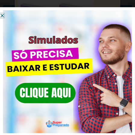
Questões de Concurso sobre LDB
Simulado Online Diretrizes da Educação
DEIXE UM COMENTÁRIO
Você precisa fazer o
login
para publicar um comentário.
Simulados – CLIQUE AQUI
CLIQUE AQUI | Supere os
Simulado LDB – 200 Questões de 2023
Concursos com ESTES
SIMULADOS
Simulado BNCC – 200 Questões
Esteja pronto para conquistar sua vaga com
nosso auxílio.
Simulado AVALIAÇÃO – 200 Questões