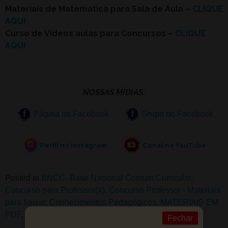
Materiais de Matemática para Sala de Aula –
CLIQUE
AQUI
Curso de Videos aulas para Concursos –
CLIQUE
AQUI
NOSSAS MÍDIAS:
Página no Facebook
Grupo no Facebook
Perfil no Instagram
Canal no YouTube
Posted in
BNCC- Base Nacional Comum Curricular
,
Concurso para Professor(a)
,
Concurso Professor - Materiais
para baixar
,
Conhecimentos Pedagógicos
,
MATERIAIS EM
PDF
,
Simulado PDF
Fechar