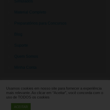
Simulados
Material Completo
Preparatórios para Concursos
Blog
Suporte
Quem Somos
Minha Conta
Usamos cookies em nosso site para fornecer a experiência
mais relevante. Ao clicar em “Aceitar”, você concorda com o
uso de TODOS os cookies
QUESTÕES CONCURSO PEDAGOGIA | SUPER
ACEITAR
PREPARADO