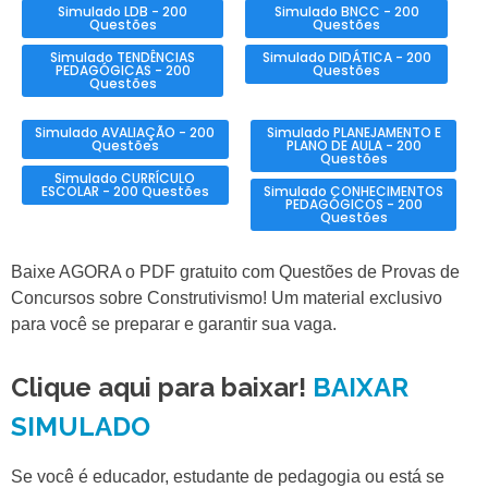
Simulado LDB - 200
Simulado BNCC - 200
Questões
Questões
Simulado TENDÊNCIAS
Simulado DIDÁTICA - 200
PEDAGÓGICAS - 200
Questões
Questões
Simulado AVALIAÇÃO - 200
Simulado PLANEJAMENTO E
Questões
PLANO DE AULA - 200
Questões
Simulado CURRÍCULO
ESCOLAR - 200 Questões
Simulado CONHECIMENTOS
PEDAGÓGICOS - 200
Questões
Baixe AGORA o PDF gratuito com Questões de Provas de
Concursos sobre Construtivismo! Um material exclusivo
para você se preparar e garantir sua vaga.
Clique aqui para baixar!
BAIXAR
SIMULADO
Se você é educador, estudante de pedagogia ou está se