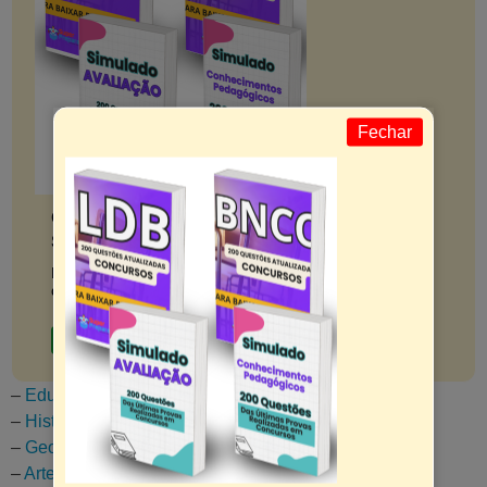
Fechar
Clique em SAIBA MAIS! Diversos
Simulados!
Prepare-se para o sucesso em concursos e seleções
de pedagogia.
Saiba mais
–
Educação Física – Concursos e Seleções
–
História – Concursos e Seleções
–
Geografia – Concursos e Seleções
–
Artes – Concursos e Seleções