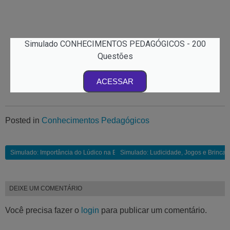
Simulado CONHECIMENTOS PEDAGÓGICOS - 200
Questões
ACESSAR
Posted in
Conhecimentos Pedagógicos
Simulado: Importância do Lúdico na Educação | 1 pdf para baixar
Simulado: Ludicidade, Jogos e Brincade
DEIXE UM COMENTÁRIO
Você precisa fazer o
login
para publicar um comentário.