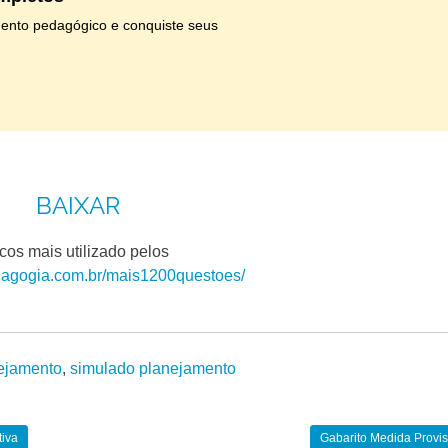
ento pedagógico e conquiste seus
BAIXAR
os mais utilizado pelos
dagogia.com.br/mais1200questoes/
ejamento
,
simulado planejamento
tiva
Gabarito Medida Provi