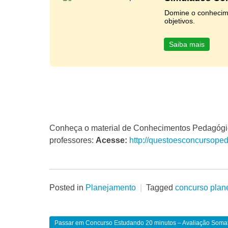
Domine o conhecim
objetivos.
Saiba mais
Conheça o material de Conhecimentos Pedagógic
professores:
Acesse:
http://questoesconcursope
Posted in
Planejamento
Tagged
concurso plan
Passar em Concurso Estudando 20 minutos – Avaliação Soma