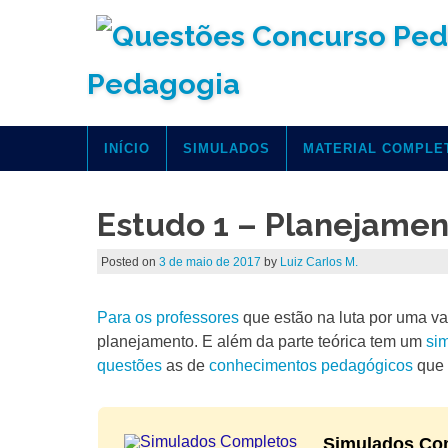
Pedagogia
INÍCIO
SIMULADOS
MATERIAL COMPLE
Estudo 1 – Planejamen
Posted on
3 de maio de 2017
by
Luiz Carlos M.
Para os professores
que estão na luta por uma va
planejamento. E além da parte teórica tem um
si
questões
as de
conhecimentos pedagógicos
que 
Simulados Co