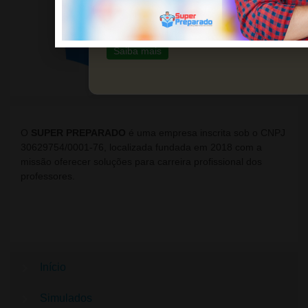
Prepare-se de forma sólida e eficaz com noss
material de estudo.
Saiba mais
O
SUPER PREPARADO
é uma empresa inscrita sob o CNPJ
30629754/0001-76, localizada fundada em 2018 com a
missão oferecer soluções para carreira profissional dos
professores.
Início
Simulados