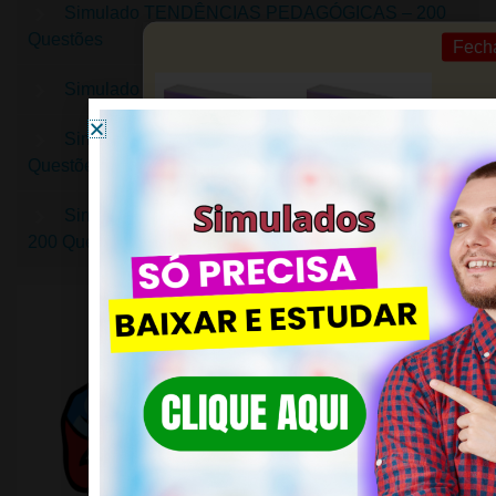
Simulado TENDÊNCIAS PEDAGÓGICAS – 200
Questões
Fech
Simulado DIDÁTICA – 200 Questões
Simulado CURRÍCULO ESCOLAR – 200
Questões
Simulado CONHECIMENTOS PEDAGÓGICOS –
200 Questões
CLIQUE EM SAIBA MAIS!
Conquiste sua Aprovação em
Concursos de Pedagogia