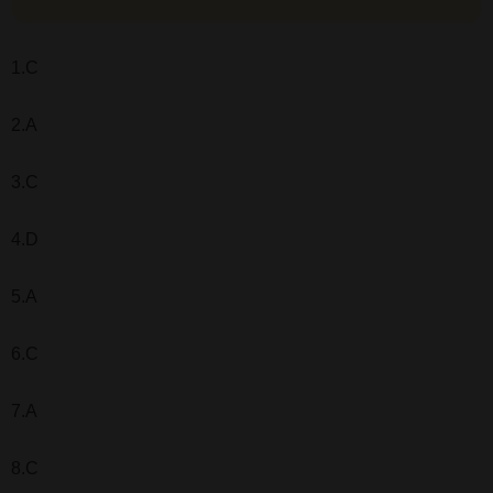
1.C
2.A
3.C
4.D
5.A
6.C
7.A
8.C