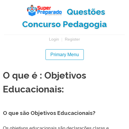
Skip
Questões
to
content
Concurso Pedagogia
Login
|
Register
Primary Menu
O que é : Objetivos
Educacionais:
O que são Objetivos Educacionais?
Os objetivos educacionais são declarações claras e