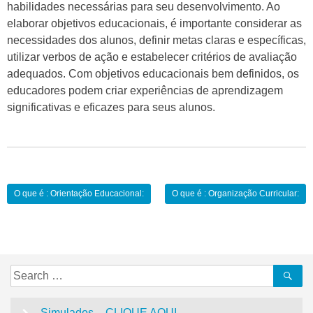
habilidades necessárias para seu desenvolvimento. Ao
elaborar objetivos educacionais, é importante considerar as
necessidades dos alunos, definir metas claras e específicas,
utilizar verbos de ação e estabelecer critérios de avaliação
adequados. Com objetivos educacionais bem definidos, os
educadores podem criar experiências de aprendizagem
significativas e eficazes para seus alunos.
Navegação
O que é : Orientação Educacional:
O que é : Organização Curricular:
de
Post
Search
Se
for:
Simulados – CLIQUE AQUI