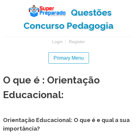
Skip
Questões
to
content
Concurso Pedagogia
Login
|
Register
Primary Menu
O que é : Orientação
Educacional:
Orientação Educacional: O que é e qual a sua
importância?