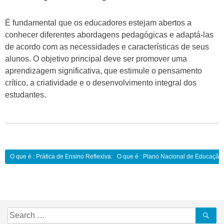
É fundamental que os educadores estejam abertos a
conhecer diferentes abordagens pedagógicas e adaptá-las
de acordo com as necessidades e características de seus
alunos. O objetivo principal deve ser promover uma
aprendizagem significativa, que estimule o pensamento
crítico, a criatividade e o desenvolvimento integral dos
estudantes.
Navegação
O que é : Prática de Ensino Reflexiva:
O que é : Plano Nacional de Educação
de
Post
Search
Se