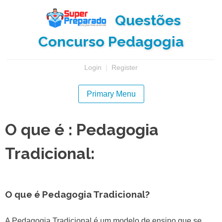
Skip
Questões
to
content
Concurso Pedagogia
Login
|
Register
Primary Menu
O que é : Pedagogia
Tradicional:
O que é Pedagogia Tradicional?
A Pedagogia Tradicional é um modelo de ensino que se