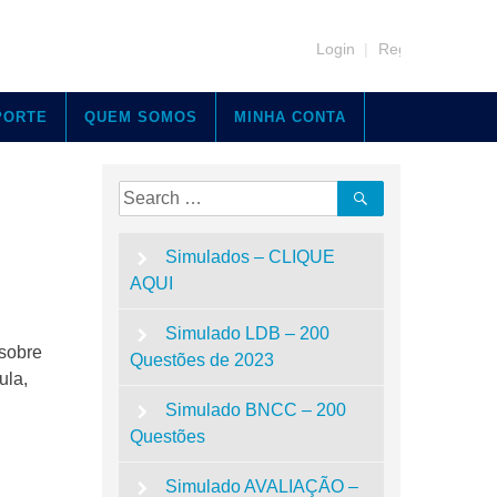
Login
|
Register
PORTE
QUEM SOMOS
MINHA CONTA
Search
Search
for:
Simulados – CLIQUE
AQUI
Simulado LDB – 200
 sobre
Questões de 2023
ula,
Simulado BNCC – 200
Questões
Simulado AVALIAÇÃO –