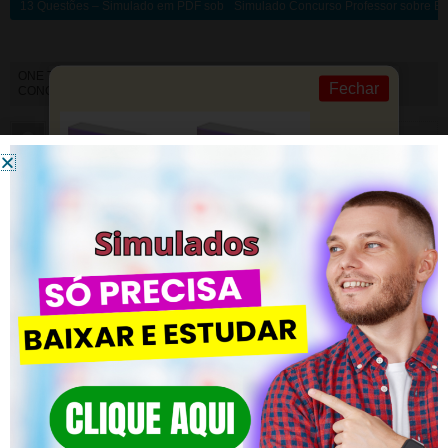
13 Questões – Simulado em PDF sobre a LDB
Simulado Concurso Professor sobre Ed
ONE THOUGHT ON “
GRÁTIS! QUESTÕES DE PORTUGUÊS PARA
Fechar
CONCURSO
”
Francele
disse:
30 de março de 2020 às 15:16
Muito bom!
Acesse para responder
DEIXE UM COMENTÁRIO
Você precisa fazer o
login
para publicar um comentário.
CLIQUE AQUI | Supere os