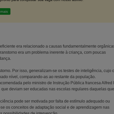
 mais
deficiente era relacionado a causas fundamentalmente orgânica
ranstorno era um problema inerente à criança, com poucas
dança.
orno. Por isso, generalizam-se os testes de inteligência, cujo o
inado nível, comparando-as ao restante da população.
ncomendada pelo ministro de Instrução Pública francesa Alfred 
as que deviam ser educadas nas escolas regulares daquelas qu
ciência pode ser motivada por falta de estímulo adequado ou
-se os conceitos de adaptação social e de aprendizagem nas
as possibilidades de intervenção.