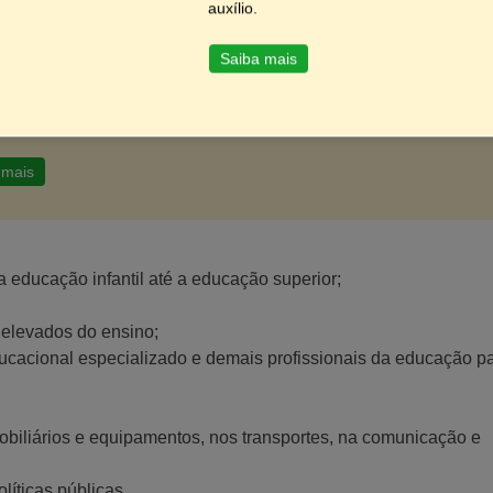
auxílio.
Saiba mais
UE EM SAIBA MAIS! Vem com a Gente!
al de apoio para estudantes que buscam sucesso na área
gica.
 mais
 educação infantil até a educação superior;
 elevados do ensino;
ucacional especializado e demais profissionais da educação p
 mobiliários e equipamentos, nos transportes, na comunicação e
líticas públicas.