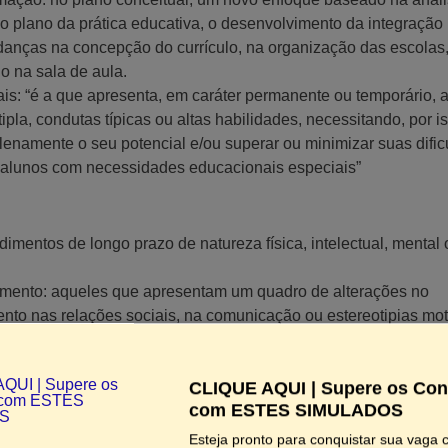
o plano da prática educativa, o desenvolvimento da integração
anças na concepção do currículo, na organização das escolas
o na sala de aula.
s: “é a que apresenta, em caráter permanente ou temporário, 
ltipla, condutas típicas ou altas habilidades, necessitando, por i
lenamente o seu potencial e/ou superar ou minimizar suas dific
 alunos com necessidades educacionais especiais”
imentos de longo prazo de natureza física, intelectual, mental 
vimento: aqueles que apresentam um quadro de alterações no
to nas relações sociais, na comunicação ou estereotipias mot
ássico, síndrome de Asperger, síndrome de Rett, transtorno
os invasivos sem outra especificação.
CLIQUE AQUI | Supere os Co
: aqueles que apresentam um potencial elevado e grande envol
com ESTES SIMULADOS
u combinadas: intelectual, liderança, psicomotora, artes e
Esteja pronto para conquistar sua vaga