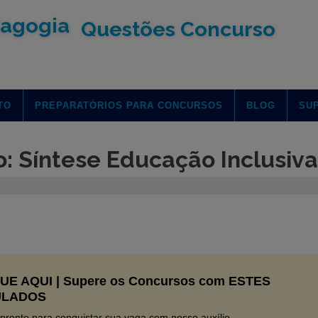
Questões Concurso
TO
PREPARATÓRIOS PARA CONCURSOS
BLOG
SU
o: Síntese Educação Inclusiva
UE AQUI | Supere os Concursos com ESTES
ULADOS
 pronto para conquistar sua vaga com nosso auxílio.