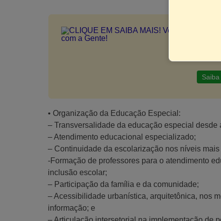
CLIQ
Materi
pedagó
Saiba
• Organização da Educação Especial:
– Transversalidade da educação especial desde a
– Atendimento educacional especializado;
– Continuidade da escolarização nos níveis mais
-Formação de professores para o atendimento ed
inclusão escolar;
– Participação da família e da comunidade;
– Acessibilidade urbanística, arquitetônica, nos
informação; e
– Articulação intersetorial na implementação de po