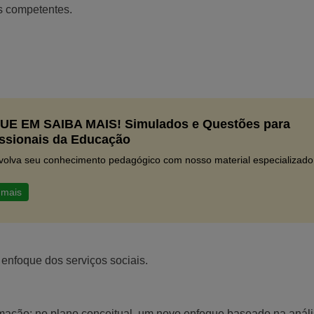
s competentes.
.
UE EM SAIBA MAIS! Simulados e Questões para
issionais da Educação
olva seu conhecimento pedagógico com nosso material especializado
 mais
 enfoque dos serviços sociais.
ação: no plano conceitual, um novo enfoque baseado na anál