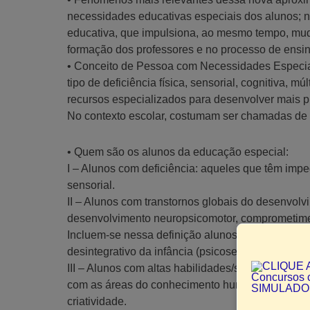
necessidades educativas especiais dos alunos; n
educativa, que impulsiona, ao mesmo tempo, mud
formação dos professores e no processo de ensin
• Conceito de Pessoa com Necessidades Especiai
tipo de deficiência física, sensorial, cognitiva, mú
recursos especializados para desenvolver mais p
No contexto escolar, costumam ser chamadas de
• Quem são os alunos da educação especial:
I – Alunos com deficiência: aqueles que têm imped
sensorial.
II – Alunos com transtornos globais do desenvol
desenvolvimento neuropsicomotor, comprometimen
Incluem-se nessa definição alunos com autismo cl
desintegrativo da infância (psicoses) e transtorn
III – Alunos com altas habilidades/superdotação
com as áreas do conhecimento humano, isoladas o
criatividade.