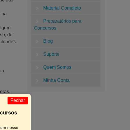
Material Completo
, na
Preparatórios para
algum
Concursos
sso, de
Blog
uldades.
Suporte
Quem Somos
ou
Minha Conta
oras.
Fechar
ncursos
vimento
 com nosso