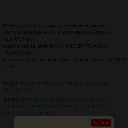
Materiais para concursos de diversas áreas
como Educação Física, Matemática e outros –
CLIQUE AQUI
Cursos Online Gratuitos (COM CERTIFICADO) –
CLIQUE AQUI
Materiais de Matemática para Sala de Aula –
CLIQUE
AQUI
Posted in
Concurso Professor - Materiais para baixar
,
Simulado PDF
Tagged
Aprendizagem
,
Didática
,
questões concurso
pedagogia
,
simulado em pdf
,
simulado … para baixar
,
Tendências Pedagógicas
Fechar