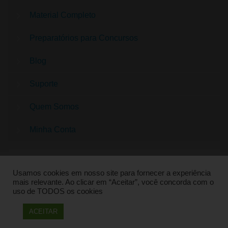
Material Completo
Preparatórios para Concursos
Blog
Suporte
Quem Somos
Minha Conta
Usamos cookies em nosso site para fornecer a experiência
mais relevante. Ao clicar em “Aceitar”, você concorda com o
uso de TODOS os cookies
QUESTÕES CONCURSO PEDAGOGIA | SUPER
ACEITAR
PREPARADO