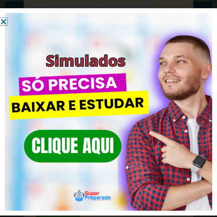
Questões Concurso Pedagogia: Teóricos da Educação, Projeto Político Pedag
Questões Concurso Pedagogia: Coesã
DEIXE UM COMENTÁRIO
Você precisa fazer o
login
para publicar um comentário.
Simulados – CLIQUE AQUI
Clique em SAIBA MAIS! Diversos
Simulado LDB – 200 Questões de 2023
Simulados!
Simulado BNCC – 200 Questões
Prepare-se para o sucesso em concursos e
seleções de pedagogia.
Simulado AVALIAÇÃO – 200 Questões
Saiba mais