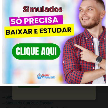
Simulados Completos
Clique em SAIBA MAIS! Domine os
Concursos
Domine o conhecimento pedagógico e conquiste seus
objetivos.
Preparação completa com milhares de
questões e simulados por assunto.
Saiba mais
Saiba mais
–
Simulado Didática
–
Simulado Currículo Escolar