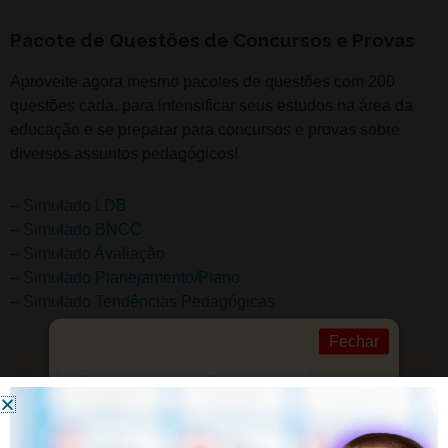
Pacote de Questões de Concursos e Provas
Aproveite agora mesmo pacotes de questões com 200
questões cada, para intensificar seus estudos na área da
educação e se preparar para concursos e provas sobre
diversos assuntos pedagógicos!
–
Simulado LDB
–
Simulado BNCC
–
Simulado Avaliação
–
Simulado Planejamento/Plano
–
Simulado Tendências Pedagógicas
Fechar