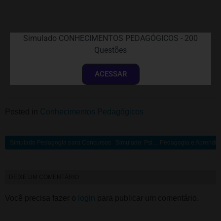
Simulado CONHECIMENTOS PEDAGÓGICOS - 200
Questões
ACESSAR
Posted in
Conhecimentos Pedagógicos
Simulado Pedagogia para Concursos: Projetos Sociais, Fluência na Leitura e A
Simulado: Psi… Pedagogia e Aprendizad
DEIXE UM COMENTÁRIO
Você precisa fazer o
login
para publicar um comentário.