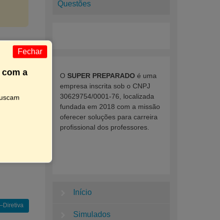
Questões
Fechar
 com a
O
SUPER PREPARADO
é uma
empresa inscrita sob o CNPJ
30629754/0001-76, localizada
buscam
fundada em 2018 com a missão
E AQUI
oferecer soluções para carreira
profissional dos professores.
Início
Diretiva
Simulados