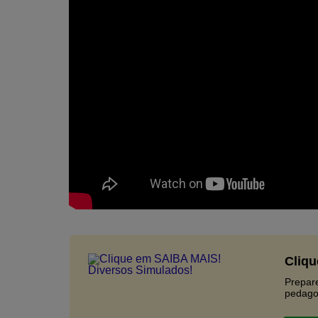
Cliqu
Prepar
pedago