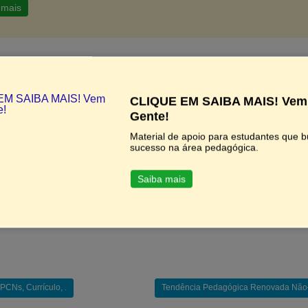
 mais
IXAR SIMULADO!
CLIQUE EM SAIBA MAIS! Vem
Gente!
E?
Material de apoio para estudantes que 
sucesso na área pedagógica.
as como Educação Física, Matemática e outros –
CLIQU
) –
CLIQUE AQUI
Saiba mais
 –
CLIQUE AQUI
LIQUE AQUI
CNs, Currículo, .
Tendência Pedagógica Renovada Não–