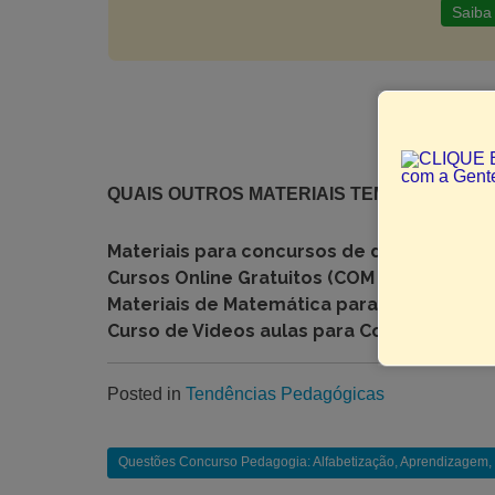
Saiba
BA
QUAIS OUTROS MATERIAIS TEM INTERESS
Materiais para concursos de diversas áre
Cursos Online Gratuitos (COM CERTIFICADO
Materiais de Matemática para Sala de Aula
Curso de Videos aulas para Concursos –
C
Posted in
Tendências Pedagógicas
Questões Concurso Pedagogia: Alfabetização, Aprendizagem, P