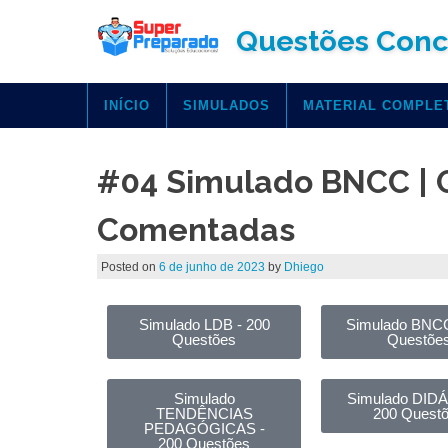
Questões Conc
INÍCIO
SIMULADOS
MATERIAL COMPLE
#04 Simulado BNCC | 
Comentadas
Posted on
6 de junho de 2023
by
Dhiego
Simulado LDB - 200
Simulado BNCC
Questões
Questõe
Simulado
Simulado DIDÁ
TENDÊNCIAS
200 Quest
PEDAGÓGICAS -
200 Questões