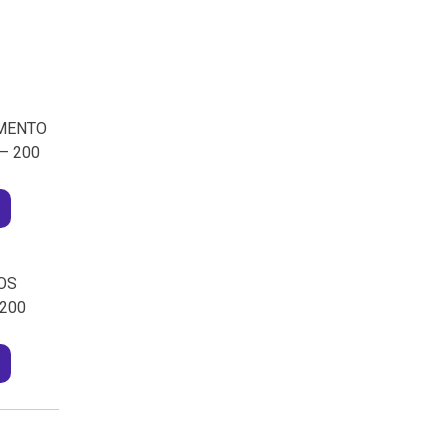
AMENTO
– 200
OS
200