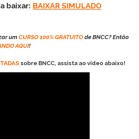
ra baixar:
BAIXAR SIMULADO
izar um
CURSO 100% GRATUITO
de BNCC? Então
ANDO AQUI
!
NTADAS
sobre BNCC, assista ao vídeo abaixo!