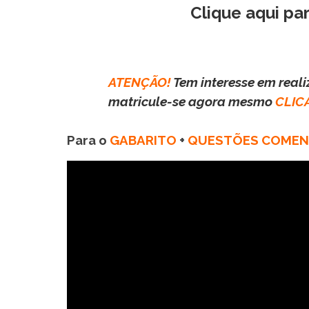
Clique aqui pa
ATENÇÃO!
Tem interesse em real
matricule-se agora mesmo
CLIC
Para o
GABARITO
+
QUESTÕES COME