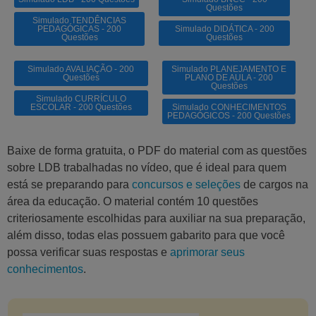
Questões
Simulado TENDÊNCIAS
PEDAGÓGICAS - 200
Simulado DIDÁTICA - 200
Questões
Questões
Simulado AVALIAÇÃO - 200
Simulado PLANEJAMENTO E
Questões
PLANO DE AULA - 200
Questões
Simulado CURRÍCULO
ESCOLAR - 200 Questões
Simulado CONHECIMENTOS
PEDAGÓGICOS - 200 Questões
Baixe de forma gratuita, o PDF do material com as questões
sobre LDB trabalhadas no vídeo
, que é ideal para quem
está se preparando para
concursos e seleções
de cargos na
área da educação. O material contém 10 questões
criteriosamente escolhidas para auxiliar na sua preparação,
além disso, todas elas possuem gabarito para que você
possa verificar suas respostas e
aprimorar seus
conhecimentos
.