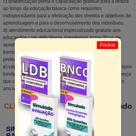
c) alfabetização plena e capacitação gradual para a leitura
ao longo da educação básica como requisitos
indispensáveis para a efetivação dos direitos e objetivos de
aprendizagem e para o desenvolvimento dos indivíduos.
d) atendimento educacional especializado gratuito aos
educandos com deficiência, transtornos específicos de
aprendizagem e altas habilidades ou superdotação,
Fechar
transversal a todos os níveis, etapas e modalidades,
preferencialmente na rede regular de ensino.
e) vaga na escola pública de educação infantil ou de ensino
fundamental mais próxima de sua residência a toda criança
que completar 4 anos de idade a partir de 1 de março do
ano letivo.
CLIQUE AQUI
para baixar o simulado
com TODAS AS QUESTÕES
SIMULADOS COMPLETOS - SÓ
BAIXAR E ESTUDAR!