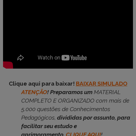
Clique aqui para baixar!
BAIXAR SIMULADO
ATENÇÃO
! Preparamos um
MATERIAL
COMPLETO E ORGANIZADO com mais de
5.000 questões de Conhecimentos
Pedagógicos,
divididas por assunto, para
facilitar seu estudo e
aprimoramento.
CLIQUE AQUI
!