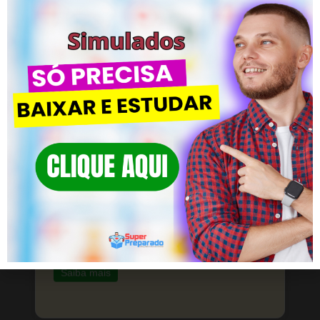
Simulado BNCC – 200 Questões
ACESSAR
CLIQUE EM SAIBA MAIS!
Preparação Profissional para
Professores
Simulado AVALIAÇÃO – 200 Questões
Material completo para quem busca
crescimento na área educacional.
ACESSAR
Saiba mais