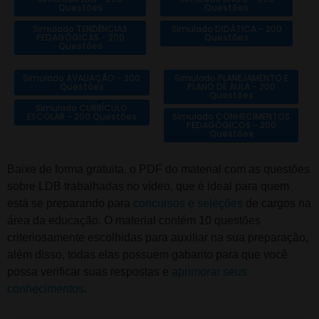
Questões
Questões
Simulado TENDÊNCIAS
Simulado DIDÁTICA - 200
PEDAGÓGICAS - 200
Questões
Questões
Simulado AVALIAÇÃO - 200
Simulado PLANEJAMENTO E
Questões
PLANO DE AULA - 200
Questões
Simulado CURRÍCULO
ESCOLAR - 200 Questões
Simulado CONHECIMENTOS
PEDAGÓGICOS - 200
Questões
Baixe de forma gratuita, o PDF do material com as questões
sobre LDB trabalhadas no vídeo
, que é ideal para quem
está se preparando para
concursos e seleções
de cargos na
área da educação. O material contém 10 questões
criteriosamente escolhidas para auxiliar na sua preparação,
além disso, todas elas possuem gabarito para que você
possa verificar suas respostas e
aprimorar seus
conhecimentos
.