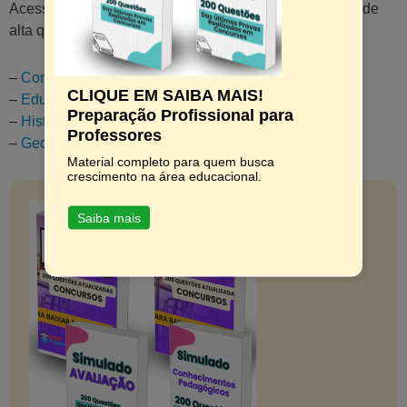
Acesse os links abaixo e encontre materiais de estudo de
alta qualidade em diversas áreas:
–
Conhecimentos Pedagógicos – Preparatório
CLIQUE EM SAIBA MAIS!
–
Educação Física – Concursos e Seleções
Preparação Profissional para
–
História – Concursos e Seleções
Professores
–
Geografia – Concursos e Seleções
Material completo para quem busca
crescimento na área educacional.
Saiba mais