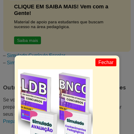
CLIQUE EM SAIBA MAIS! Vem com a
Gente!
Material de apoio para estudantes que buscam
sucesso na área pedagógica.
Saiba mais
–
Simulado Currículo Escolar
Fechar
–
Simulado Conhecimentos Pedagógicos
Outros Materiais Para Concursos e Seleções
Se você está em busca de materiais de estudo para se
preparar para concursos, seleções ou apenas aprimorar
seus conhecimentos em outras áreas, o
Professor
Preparado
tem diversas opções para você!