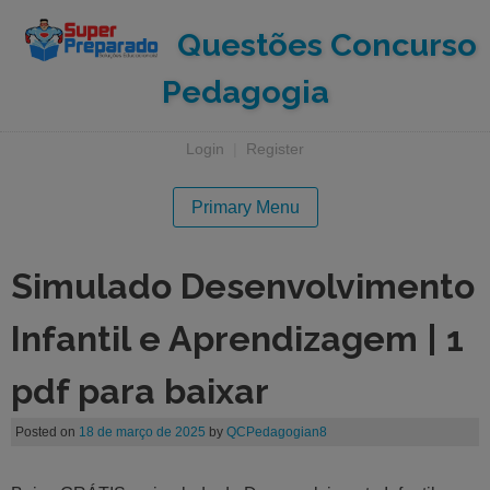
Questões Concurso
Pedagogia
Login
|
Register
Primary Menu
Simulado Desenvolvimento
Infantil e Aprendizagem | 1
pdf para baixar
Posted on
18 de março de 2025
by
QCPedagogian8