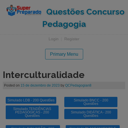
Questões Concurso
Pedagogia
Login
|
Register
Primary Menu
Interculturalidade
Posted on
15 de dezembro de 2023
by
QCPedagogian8
Simulado LDB - 200 Questões
Simulado BNCC - 200
Questões
Simulado TENDÊNCIAS
PEDAGÓGICAS - 200
Simulado DIDÁTICA - 200
Questões
Questões