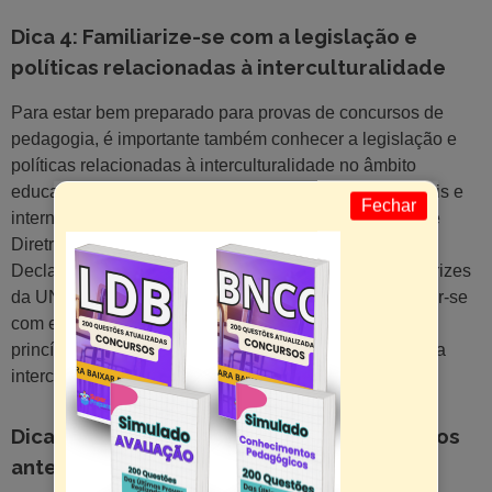
Dica 4: Familiarize-se com a legislação e
políticas relacionadas à interculturalidade
Para estar bem preparado para provas de concursos de
pedagogia, é importante também conhecer a legislação e
políticas relacionadas à interculturalidade no âmbito
educacional. Informe-se sobre os documentos nacionais e
Fechar
internacionais que versam sobre o tema, como a Lei de
Diretrizes e Bases da Educação Nacional (LDB), a
Declaração Universal dos Direitos Humanos e as diretrizes
da UNESCO para a educação intercultural. Familiarizar-se
com esses documentos irá ajudá-lo a compreender os
princípios e diretrizes que orientam a implementação da
interculturalidade nas políticas educacionais.
Dica 5: Pratique com questões de concursos
anteriores