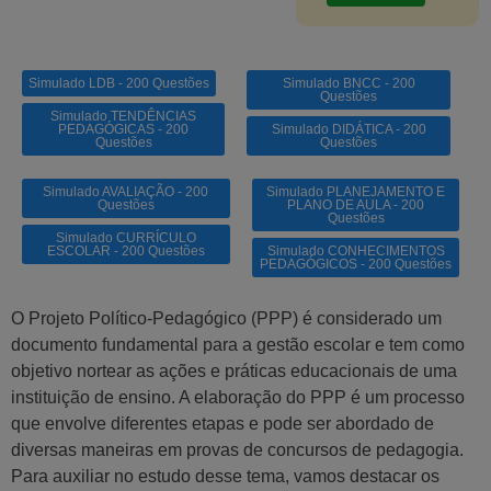
Simulado LDB - 200 Questões
Simulado BNCC - 200
Questões
Simulado TENDÊNCIAS
PEDAGÓGICAS - 200
Simulado DIDÁTICA - 200
Questões
Questões
Simulado AVALIAÇÃO - 200
Simulado PLANEJAMENTO E
Questões
PLANO DE AULA - 200
Questões
Simulado CURRÍCULO
ESCOLAR - 200 Questões
Simulado CONHECIMENTOS
PEDAGÓGICOS - 200 Questões
O Projeto Político-Pedagógico (PPP) é considerado um
documento fundamental para a gestão escolar e tem como
objetivo nortear as ações e práticas educacionais de uma
instituição de ensino. A elaboração do PPP é um processo
que envolve diferentes etapas e pode ser abordado de
diversas maneiras em provas de concursos de pedagogia.
Para auxiliar no estudo desse tema, vamos destacar os