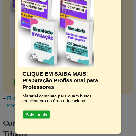
Simulados Completos
Domine o conhecimento pedagógico e conquiste seus
objetivos.
CLIQUE EM SAIBA MAIS!
Preparação Profissional para
Saiba mais
Professores
Material completo para quem busca
–
Filosofia – Concursos e Seleções
crescimento na área educacional.
–
Pacote de Atividades
Saiba mais
Cursos Gratuitos para Provas de
Títulos