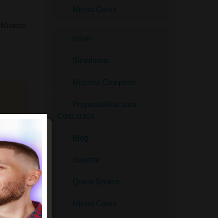
Minha Conta
r Marcos
Início
Simulados
Material Completo
Preparatórios para
Concursos
Fechar
Blog
 com a
Suporte
buscam
Quem Somos
Minha Conta