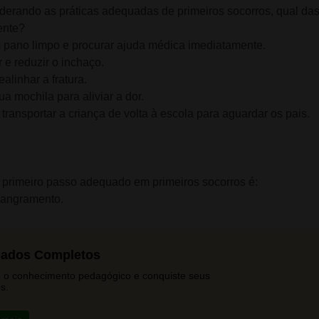
nsiderando as práticas adequadas de primeiros socorros, qual da
ente?
um pano limpo e procurar ajuda médica imediatamente.
r e reduzir o inchaço.
alinhar a fratura.
a mochila para aliviar a dor.
 transportar a criança de volta à escola para aguardar os pais.
primeiro passo adequado em primeiros socorros é:
sangramento.
lados Completos
 o conhecimento pedagógico e conquiste seus
s.