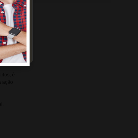
rlos, é
a ação
l.