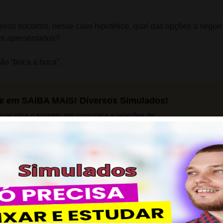
iros socorros, nesse caso hipotético, qual das opções a segui
ais apresentados?
ção “boca a boca”.
e em SAIBA MAIS! Diversos Simulados!
e-se para o sucesso em concursos e seleções de
gia.
 mais
CLIQUE EM SAIBA MAIS! Vem
Gente!
Material de apoio para estudantes que 
sucesso na área pedagógica.
Saiba mais