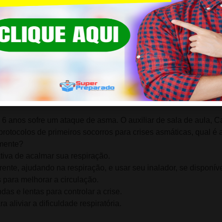
 e aguardar o socorro chegar.
s.
6 anos sofre um ataque de asma. O auxiliar de sala de aula, Ca
protocolos de primeiros socorros para crises asmáticas, qual é 
amente?
ativa de acalmar sua respiração.
rente, ajudando na respiração, e usar seu inalador, se disponíve
s para melhorar a circulação.
das e lentas para controlar a crise.
a aliviar a dificuldade respiratória.