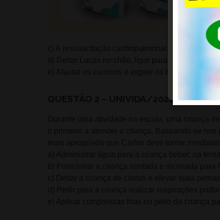
c) A ressuscitação cardiopulmonar.
d) Deitar Lucas no chão, ligar para o 192 (SAMU)
e) Afastar os curiosos e erguer os braços de Luca
QUESTÃO 2 – UNIVIDA/2024
Durante uma atividade na escola, uma criança de 
o primeiro a atender a criança. Baseando-se nos 
mais apropriada que Carlos deve tomar imediat
a) Administrar água para a criança beber, na tent
b) Posicionar a criança sentada e inclinada para f
c) Deitar a criança de costas e elevar suas perna
d) Pedir para a criança realizar respirações profun
e) Aplicar compressas frias no peito da criança par