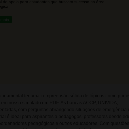
al de apoio para estudantes que buscam sucesso na área
gica.
 mais
undamental ter uma compreensão sólida de tópicos como prime
rado em nosso simulado em PDF. As bancas AOCP, UNIVIDA,
ntadas, com perguntas abrangendo situações de emergência 
ial é ideal para aspirantes a pedagogos, professores desde e
s, coordenadores pedagógicos e outros educadores. Com questõe