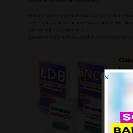
aparentando estar em desespero.
Remetendo-se corretamente às lições sobre prime
deve realizar para socorrer Lucas diante dos sin
a) A manobra de Heimlich.
b) A respiração artificial, conhecida como respira
Cliqu
Prepar
pedago
Saiba