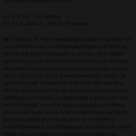
Está correto o que se afirma em
a) I, II, III e IV. b) I, apenas.
c) I, II e IV, apenas. d) II, III e IV, apenas.
08.
(CONSULPLAN) As metodologias ativas despontam em
um contexto em que a metodologia utilizada pelo docente,
além de dar gosto e motivação ao alunado, deve atribuir
significado ao que se está estudando e para que se esteja
estudando. Assim, acontecerá o envolvimento dos alunos
com a aula e, junto a isso, o envolvimento que conduz ao
sucesso escolar. O importante é aprender algo que faça
sentido: descobrir, por trás das palavras que se constroem
significados conhecidos e experimentar o domínio de uma
nova habilidade, encontrar explicação para um problema
relativo a um tema que se deseja compreender, garantindo
que a atenção do aluno ou da aluna se concentre no
domínio da tarefa e na satisfação que sua realização supõe.
Todas estas considerações sustentam os pilares das