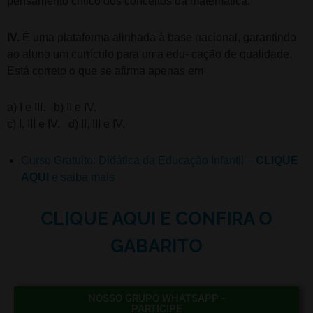
pensamento crítico dos conceitos da matemática.
IV.
É uma plataforma alinhada à base nacional, garantindo
ao aluno um currículo para uma edu- cação de qualidade.
Está correto o que se afirma apenas em
a) I e III. b) II e IV.
c) I, III e IV. d) II, III e IV.
Curso Gratuito: Didática da Educação Infantil –
CLIQUE
AQUI
e saiba mais
CLIQUE AQUI E CONFIRA O
GABARITO
NOSSO GRUPO WHATSAPP -
PARTICIPE