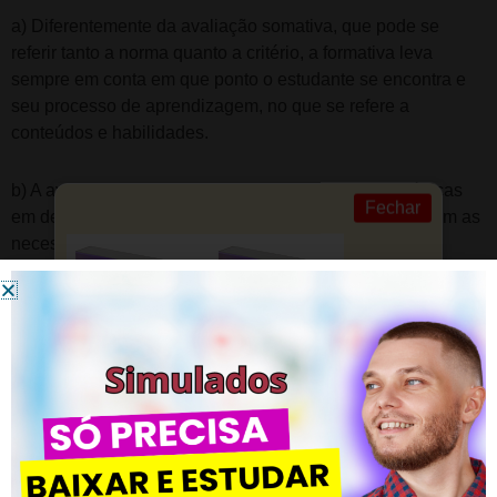
a) Diferentemente da avaliação somativa, que pode se
referir tanto a norma quanto a critério, a formativa leva
sempre em conta em que ponto o estudante se encontra e
seu processo de aprendizagem, no que se refere a
conteúdos e habilidades.
b) A avaliação formativa trata das atividades pedagógicas
Fechar
em desenvolvimento e os ajustes instrucionais focalizam as
necessidades dos estudantes. Assim, é o caso de
considerar os resultados de uma prova agora com vistas a
tentar novas abordagens em outro momento.
c) Os resultados obtidos em uma prova podem ser usados
para propósitos formativos ou somativos, pois não é a
natureza da prova que recebe o rótulo de formativo ou
somativo, mas o uso que se faz de seus resultados. Se o
propósito da prova X é oferecer a professores e estudantes
evidências necessárias para que se façam ajustes, ela se