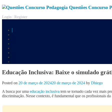
Questões Concurso 
Login
|
Register
Educação Inclusiva: Baixe o simulado grát
Posted on
20 de março de 2024
20 de março de 2024
by
Dhiego
A busca por uma
educação inclusiva
tem se tornado cada vez mais pre
discriminação. Nesse contexto, é fundamental que os profissionais da 