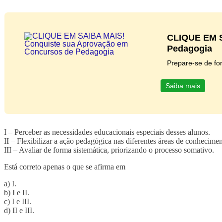
CLIQUE EM S
Pedagogia
Prepare-se de for
Saiba mais
I – Perceber as necessidades educacionais especiais desses alunos.
II – Flexibilizar a ação pedagógica nas diferentes áreas de conhecimen
III – Avaliar de forma sistemática, priorizando o processo somativo.
Está correto apenas o que se afirma em
a) I.
b) I e II.
c) I e III.
d) II e III.