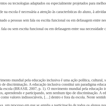
mentos ou tecnologias adaptados ou especialmente projetados para melh
de na escola é necessária a atenção às características do aluno, à ativi
nado a pessoas sem fala ou escrita funcional ou em defasagem entre nec
 fala ou sem escrita funcional ou em defasagem entre sua necessidade c
mento mundial pela educação inclusiva é uma ação política, cultural, s
po de discriminação. A educação inclusiva constitui um paradigma edu
 da escola (BRASIL 2007, p. 1). O movimento mundial pela educação incl
tos, aprendendo e participando, sem nenhum tipo de discriminação. A 
 como valores indissociáveis, […] dentro e fora da escola. Neste sen
va, um processo em que se amplia a participação de todos os alunos nos