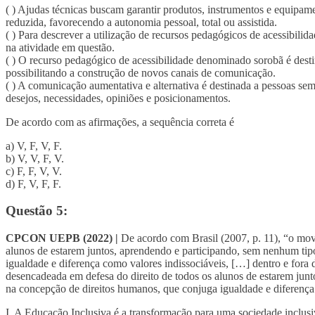
( ) Ajudas técnicas buscam garantir produtos, instrumentos e equipa
reduzida, favorecendo a autonomia pessoal, total ou assistida.
( ) Para descrever a utilização de recursos pedagógicos de acessibilida
na atividade em questão.
( ) O recurso pedagógico de acessibilidade denominado sorobã é desti
possibilitando a construção de novos canais de comunicação.
( ) A comunicação aumentativa e alternativa é destinada a pessoas sem
desejos, necessidades, opiniões e posicionamentos.
De acordo com as afirmações, a sequência correta é
a) V, F, V, F.
b) V, V, F, V.
c) F, F, V, V.
d) F, V, F, F.
Questão 5:
CPCON UEPB (2022) |
De acordo com Brasil (2007, p. 11), “o movi
alunos de estarem juntos, aprendendo e participando, sem nenhum ti
igualdade e diferença como valores indissociáveis, […] dentro e fora
desencadeada em defesa do direito de todos os alunos de estarem jun
na concepção de direitos humanos, que conjuga igualdade e diferença
I. A Educação Inclusiva é a transformação para uma sociedade inclusi