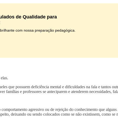
lados de Qualidade para
!
 brilhante com nossa preparação pedagógica.
 elas.
les que possuem deficiência mental e dificuldades na fala e tantos out
er famílias e professores se anteciparem e atenderem necessidades, fal
 é o comportamento agressivo ou de rejeição do conhecimento que algu
speito, deixando ou sendo colocados como se não existissem, como se nã