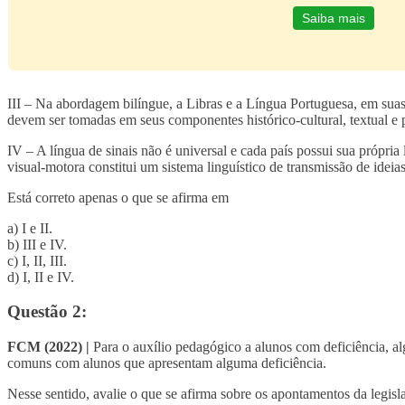
Saiba mais
III – Na abordagem bilíngue, a Libras e a Língua Portuguesa, em suas
devem ser tomadas em seus componentes histórico-cultural, textual e 
IV – A língua de sinais não é universal e cada país possui sua própri
visual-motora constitui um sistema linguístico de transmissão de ideias
Está correto apenas o que se afirma em
a) I e II.
b) III e IV.
c) I, II, III.
d) I, II e IV.
Questão 2:
FCM (2022) |
Para o auxílio pedagógico a alunos com deficiência, al
comuns com alunos que apresentam alguma deficiência.
Nesse sentido, avalie o que se afirma sobre os apontamentos da legis