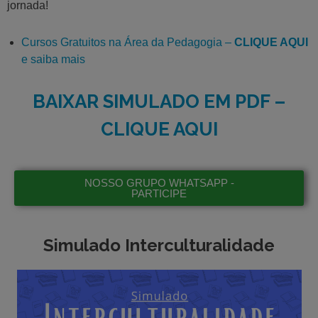
jornada!
Cursos Gratuitos na Área da Pedagogia –
CLIQUE AQUI
e saiba mais
BAIXAR SIMULADO EM PDF –
CLIQUE AQUI
NOSSO GRUPO WHATSAPP -
PARTICIPE
Simulado Interculturalidade