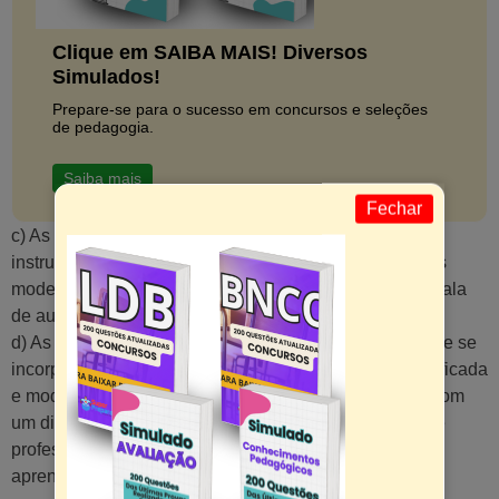
Clique em SAIBA MAIS! Diversos
Simulados!
Prepare-se para o sucesso em concursos e seleções
de pedagogia.
Saiba mais
Fechar
c) As TICs devem ter como objetivo meramente
instrumentalizar o professor com recursos pedagógicos
modernos e auxiliá-lo em sua prática pedagógica em sala
de aula.
d) As tecnologias digitais são recursos tecnológicos que se
incorporam, proporcionando uma comunicação diversificada
e modificando o sistema de ensino; vem cooperando com
um diferencial produtivo, aumentando a interação entre
professor- aluno e melhorando o modo de transmitir e
aprender.