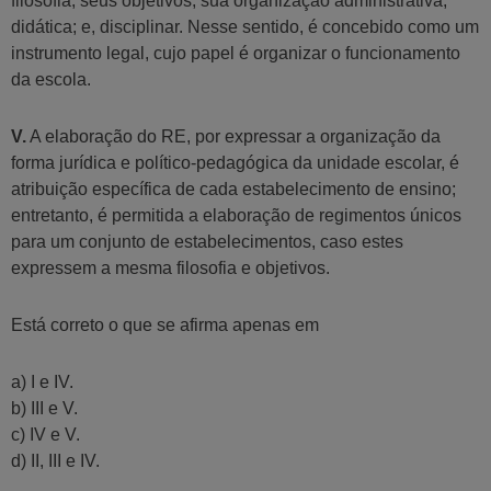
filosofia; seus objetivos; sua organização administrativa;
didática; e, disciplinar. Nesse sentido, é concebido como um
instrumento legal, cujo papel é organizar o funcionamento
da escola.
V.
A elaboração do RE, por expressar a organização da
forma jurídica e político-pedagógica da unidade escolar, é
atribuição específica de cada estabelecimento de ensino;
entretanto, é permitida a elaboração de regimentos únicos
para um conjunto de estabelecimentos, caso estes
expressem a mesma filosofia e objetivos.
Está correto o que se afirma apenas em
a) I e IV.
b) III e V.
c) IV e V.
d) II, III e IV.