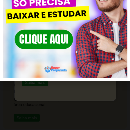
CLIQUE EM SAIBA MAIS!
Conquiste sua Aprovação em
Concursos de Pedagogia
Prepare-se de forma sólida e eficaz com nosso
material de estudo.
Saiba mais
CLIQUE EM SAIBA MAIS! Preparação
Profissional para Professores
Material completo para quem busca crescimento na
área educacional.
Saiba mais