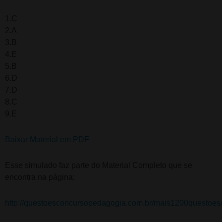
1.C
2.A
3.B
4.E
5.B
6.D
7.D
8.C
9.E
Baixar Material em PDF
Esse simulado faz parte do Material Completo que se
encontra na página:
http://questoesconcursopedagogia.com.br/mais1200questoes