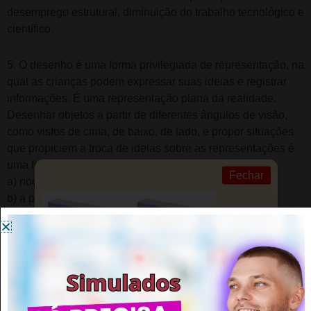
desemprego estrutural, diminuição do trabalho tecnológico e
científico.
5. O desenho é uma forma privilegiada de representação, na
qual as crianças podem expressar suas ideias e registrar
informações. É uma representação plana da realidade.
Desenhar objetos a partir de diferentes ângulos de visão,
como vistos de cima, de baixo, de lado, e propor situações
que propiciem a troca de ideias sobre as representações é
uma forma de se trabalhar:
Fechar
a) noções de tempo.
b) a percepção do espaço.
c) noções de quantidade.
d) noções de cálculo mental.
e) a percepção comportamental.