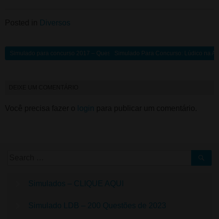
Posted in
Diversos
Simulado para concurso 2017 – Questões LDB atualizada
Simulado Para Concurso: Lúdico na A
DEIXE UM COMENTÁRIO
Você precisa fazer o
login
para publicar um comentário.
Simulados – CLIQUE AQUI
Simulado LDB – 200 Questões de 2023